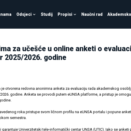
 nama
Odsjeci
Studij
Propisi
Naučni rad
Akademsko 
ma za učešće u online anketi o evaluaci
ar 2025/2026. godine
 je otvorena redovna anonimna anketa za evaluaciju rada akademskog osoblj
026. godine. Anketa se provodi putem eUNSA platforme, a pristup je omogu
godine.
vedenog roka pristupe svom ličnom profilu na eUNSA portalu i popune anket
tokom semestra.
garantuje Univerzitetski tele-informatički centar UNSA (UTIC). Iako se anketi