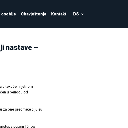
BS
osoblje
Obavještenja
Kontakt
ji nastave –
a u tekućem ljetnom
ćen u periodu od
u za one predmete čiju su
 pristupa putem ličnog