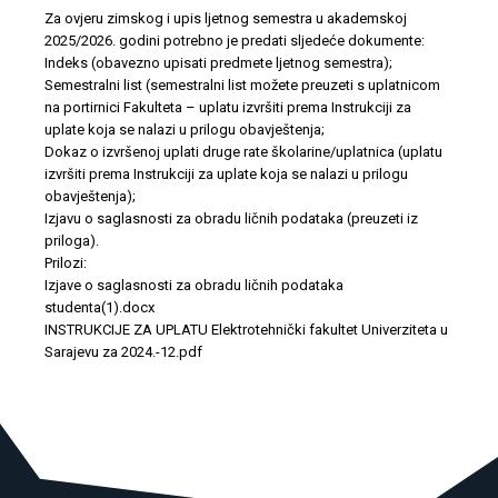
Za ovjeru zimskog i upis ljetnog semestra u akademskoj
2025/2026. godini potrebno je predati sljedeće dokumente:
Indeks (obavezno upisati predmete ljetnog semestra);
Semestralni list (semestralni list možete preuzeti s uplatnicom
na portirnici Fakulteta – uplatu izvršiti prema Instrukciji za
uplate koja se nalazi u prilogu obavještenja;
Dokaz o izvršenoj uplati druge rate školarine/uplatnica (uplatu
izvršiti prema Instrukciji za uplate koja se nalazi u prilogu
obavještenja);
Izjavu o saglasnosti za obradu ličnih podataka (preuzeti iz
priloga).
Prilozi:
Izjave o saglasnosti za obradu ličnih podataka
studenta(1).docx
INSTRUKCIJE ZA UPLATU Elektrotehnički fakultet Univerziteta u
Sarajevu za 2024.-12.pdf