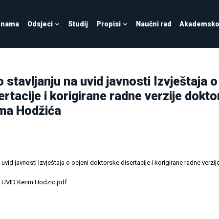
 nama
Odsjeci
Studij
Propisi
Naučni rad
Akademsko 
 stavljanju na uvid javnosti Izvještaja o
rtacije i korigirane radne verzije dokto
ima Hodžića
 uvid javnosti Izvještaja o ocjeni doktorske disertacije i korigirane radne verzi
na UVID Kerim Hodzic.pdf