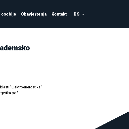
BS
osoblje
Obavještenja
Kontakt
 akademsko
blasti "Elektroenergetika"
rgetika.pdf