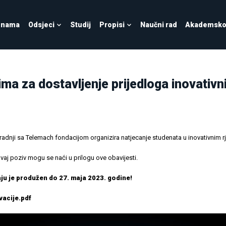
 nama
Odsjeci
Studij
Propisi
Naučni rad
Akademsko 
ma za dostavljenje prijedloga inovativn
saradnji sa Telemach fondacijom organizira natjecanje studenata u inovativnim r
vaj poziv mogu se naći u prilogu ove obavijesti.
u je produžen do 27. maja 2023. godine!
acije.pdf